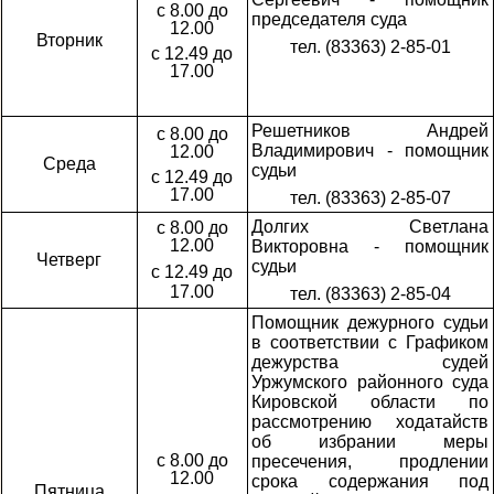
с 8.00 до
председателя суда
12.00
Вторник
тел. (83363) 2-85-01
с 12.49 до
17.00
Решетников Андрей
с 8.00 до
Владимирович - помощник
12.00
Среда
судьи
с 12.49 до
17.00
тел. (83363) 2-85-07
Долгих Светлана
с 8.00 до
12.00
Викторовна - помощник
Четверг
судьи
с 12.49 до
17.00
тел. (83363) 2-85-04
Помощник дежурного судьи
в соответствии с Графиком
дежурства судей
Уржумского районного суда
Кировской области по
рассмотрению ходатайств
об избрании меры
с 8.00 до
пресечения, продлении
12.00
срока содержания под
Пятница