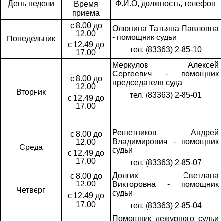
День недели
Ф.И.О, должность, телефон
Время
приема
с 8.00 до
Олюнина Татьяна Павловна
12.00
- помощник судьи
Понедельник
с 12.49 до
тел. (83363) 2-85-10
17.00
Меркулов Алексей
Сергеевич - помощник
с 8.00 до
председателя суда
12.00
Вторник
тел. (83363) 2-85-01
с 12.49 до
17.00
Решетников Андрей
с 8.00 до
Владимирович - помощник
12.00
Среда
судьи
с 12.49 до
17.00
тел. (83363) 2-85-07
Долгих Светлана
с 8.00 до
12.00
Викторовна - помощник
Четверг
судьи
с 12.49 до
17.00
тел. (83363) 2-85-04
Помощник дежурного судьи